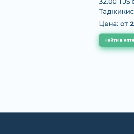
32.00 TJS
Таджикис
Цена: от
2
Найти в апт