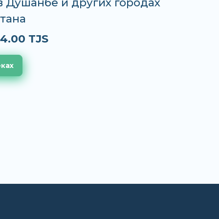
 в Душанбе и других городах
тана
4.00 TJS
еках