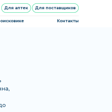
Для аптек
Для поставщиков
поисковике
Контакты
ь
нна,
до