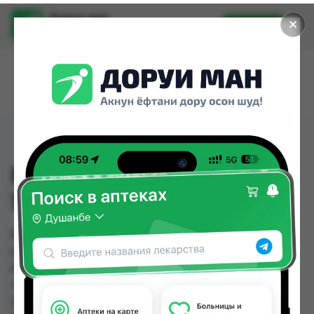
Доруи ман
✕
Установить
Найти лекарства стало еще легче.
БИНТ МЕД. ЭЛАСТ
100X3,0М (В.Р.) (9512)
БИНТ МЕД. ЭЛАСТ 100X3,0М (В.Р.) (9512) можно
купить или заказать в аптеках, Абубакри Карим,
Авиценна, АЗИЗ ВАКО , Алишер-К, Амирӣ, Аптека
+ 24/7, Аптека Алфавит по цене от 5.00 TJS до
26.00 TJS в Душанбе и других городах