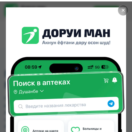
Доруи ман
✕
Установить
Найти лекарства стало еще легче.
ГИДРОКОРТИЗОН
МАЗЬ 1% 10Г ТУБА
ГИДРОКОРТИЗОН МАЗЬ 1% 10Г ТУБА можно
купить или заказать в аптеках, Абубакри Карим,
Авиценна, АЗИЗ ВАКО , Алишер-К, Амирӣ, Аптека
+ 24/7, Аптека Алфавит по цене от 5.00 TJS до
9.50 TJS в Душанбе и других городах