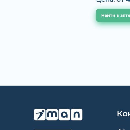
Найти в апт
Ко