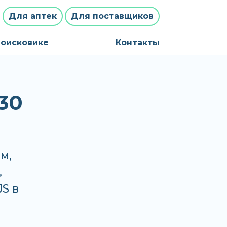
Для аптек
Для поставщиков
поисковике
Контакты
30
м,
,
JS в