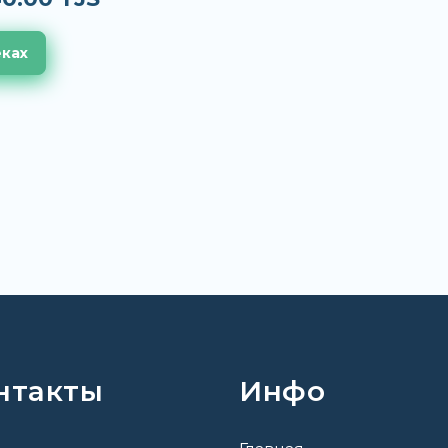
еках
нтакты
Инфо