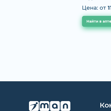
Цена: от
1
Найти в апт
Ко