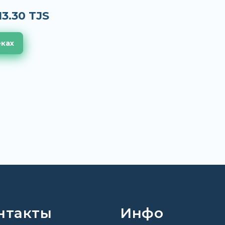
13.30 TJS
еках
нтакты
Инфо