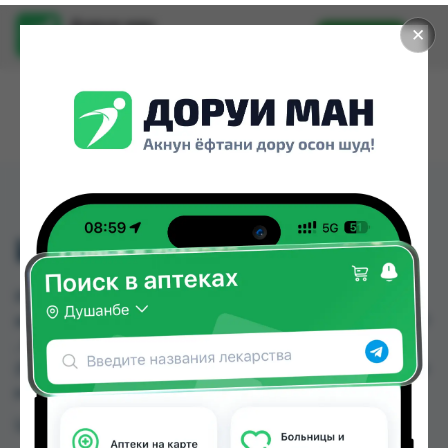
Доруи ман
✕
Установить
Найти лекарства стало еще легче.
ИДЕОС ТБ №30 А
ИДЕОС ТБ №30 А можно купить или заказать в
аптеках, Абубакри Карим, Авиценна, АЗИЗ ВАКО
, Алишер-К, Амирӣ, Аптека Алфавит, Аптека Нур
(Nur) по цене от 51.50 TJS до 65.00 TJS в Душанбе
и других городах Таджикистана
Цена: от
51.50 TJS