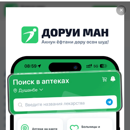
Доруи ман
✕
Установить
Найти лекарства стало еще легче.
АЗИМАК СИРОП
200МГ/5МЛ ФЛ №1
АЗИМАК СИРОП 200МГ/5МЛ ФЛ №1 можно
купить или заказать в аптеках, ASAPTEKA,
Абубакри Карим, Авиценна, АЗИЗ ВАКО ,
Алишер-К, Аптека + 24/7, Аптека Алфавит по
цене от 45.00 TJS до 60.95 TJS в Душанбе и