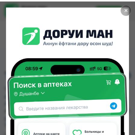
Доруи ман
✕
Установить
Найти лекарства стало еще легче.
ТЕРЖИНАН ВАГ.ТБ №10
ТЕРЖИНАН ВАГ.ТБ №10 можно купить или
заказать в аптеках, Абубакри Карим, Авиценна,
АЗИЗ ВАКО , Алишер-К, Аптека + 24/7, Аптека
Алфавит, Аптека оптовый 24 по цене от 77.00 TJS
до 123.20 TJS в Душанбе и других городах
Таджикистана