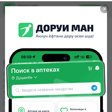
Доруи ман
✕
Установить
Найти лекарства стало еще легче.
КАНЕФРОН Н ДР №60
КАНЕФРОН Н ДР №60 можно купить или
заказать в аптеках, Саховати Истаравшан,
Абубакри Карим, Авиценна, АЗИЗ ВАКО ,
Алишер-К, Амирӣ, Аптека + 24/7 по цене от 14.50
TJS до 126.50 TJS в Душанбе и других городах
Таджикистана