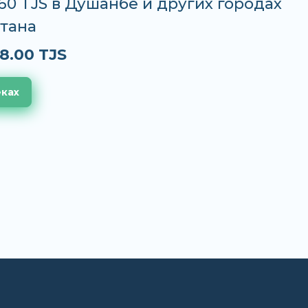
.60 TJS в Душанбе и других городах
тана
8.00 TJS
еках