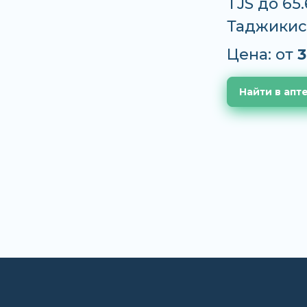
TJS до 65
Таджикис
Цена: от
3
Найти в апт