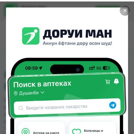
Доруи ман
✕
Установить
Найти лекарства стало еще легче.
КАРДИОВИТ АМП 2МЛ
№3
КАРДИОВИТ АМП 2МЛ №3 можно купить или
заказать в аптеках, Саховати Истаравшан,
Абубакри Карим, Авиценна, АЗИЗ ВАКО ,
Алишер-К, Амирӣ, Аптека + 24/7 по цене от 78.00
TJS до 101.20 TJS в Душанбе и других городах