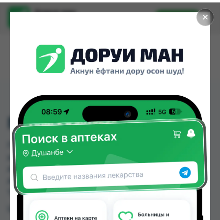
Доруи ман
✕
Установить
Найти лекарства стало еще легче.
ГВАРДЕНС ТБ 1МГ №30
ГВАРДЕНС ТБ 1МГ №30 можно купить или
заказать в аптеках, Абубакри Карим, Авиценна,
АЗИЗ ВАКО , Алишер-К, Амирӣ, Аптека + 24/7,
Аптека Алфавит по цене от 44.00 TJS до 55.20
TJS в Душанбе и других городах Таджикистана
Цена: от
44.00 TJS