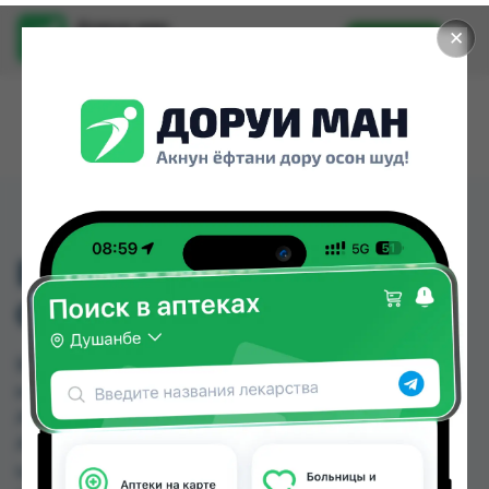
Доруи ман
✕
Установить
Найти лекарства стало еще легче.
ВИПЛАКТИН БЕЙБИ
САШЕ №10
ВИПЛАКТИН БЕЙБИ САШЕ №10 можно купить
или заказать в аптеках, Саховати Истаравшан,
Абубакри Карим, Авиценна, АЗИЗ ВАКО ,
Алишер-К, Аптека + 24/7, Аптека Алфавит по
цене от 4.60 TJS до 63.30 TJS в Душанбе и