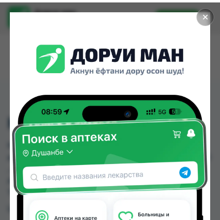
Доруи ман
✕
Установить
Найти лекарства стало еще легче.
КУКУРУЗА 50Г
КУКУРУЗА 50Г можно купить или заказать в
аптеках, Абубакри Карим, Авиценна, АЗИЗ ВАКО
, Алишер-К, Аптека + 24/7, Аптека Алфавит,
Аптека оптовый 24 по цене от 3.50 TJS до 8.10
TJS в Душанбе и других городах Таджикистана
Цена: от
3.50 TJS