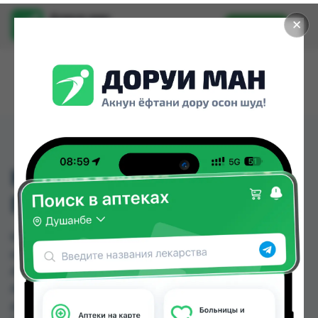
Доруи ман
✕
Установить
Найти лекарства стало еще легче.
КРУШИНЫ КОРА
ПАЧКА 50Г
КРУШИНЫ КОРА ПАЧКА 50Г можно купить или
заказать в аптеках, Абубакри Карим, Авиценна,
АЗИЗ ВАКО , Алишер-К, Аптека + 24/7, Аптека
Алфавит, Аптека оптовый 24 по цене от 3.10 TJS
до 7.50 TJS в Душанбе и других городах