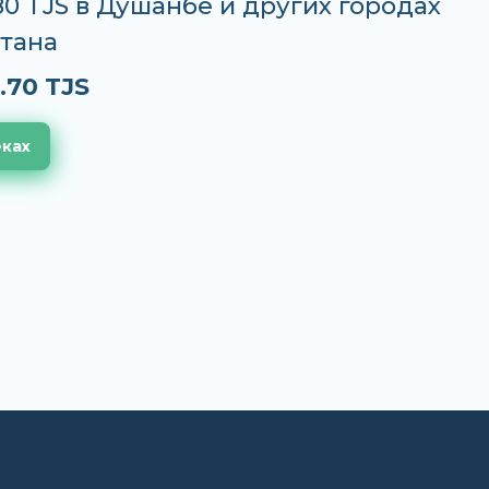
.80 TJS в Душанбе и других городах
тана
.70 TJS
еках