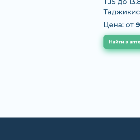
TJS до 13
Таджикис
Цена: от
9
Найти в апт