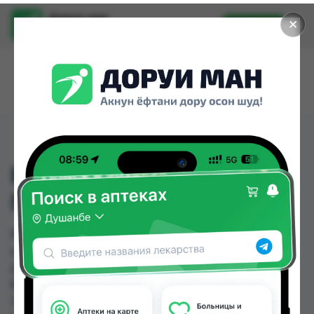
Доруи ман
✕
Установить
Найти лекарства стало еще легче.
БОРНАЯ КИСЛОТА
ПОР.10Г
БОРНАЯ КИСЛОТА ПОР.10Г можно купить или
заказать в аптеках, Саховати Истаравшан, GS
Дорухона, Абубакри Карим, Авиценна, АЗИЗ
ВАКО , Алишер-К, Амирӣ по цене от 0.84 TJS до
1.96 TJS в Душанбе и других городах