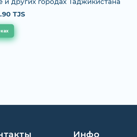
е и других городах Таджикистана
.90 TJS
еках
нтакты
Инфо