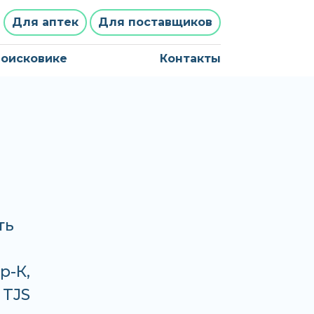
Для аптек
Для поставщиков
поисковике
Контакты
ть
р-К,
 TJS