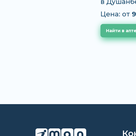
в Душанб
Цена: от
9
Найти в апт
Ко