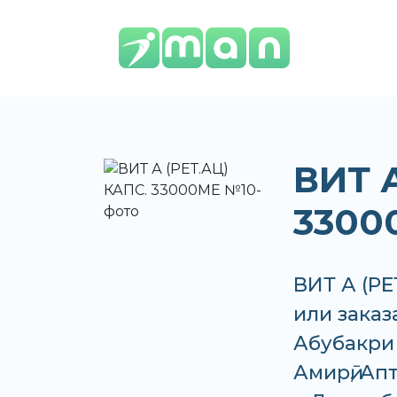
ВИТ А
3300
ВИТ А (РЕ
или заказ
Абубакри 
Амирӣ, Апт