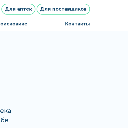
Для аптек
Для поставщиков
поисковике
Контакты
тека
нбе