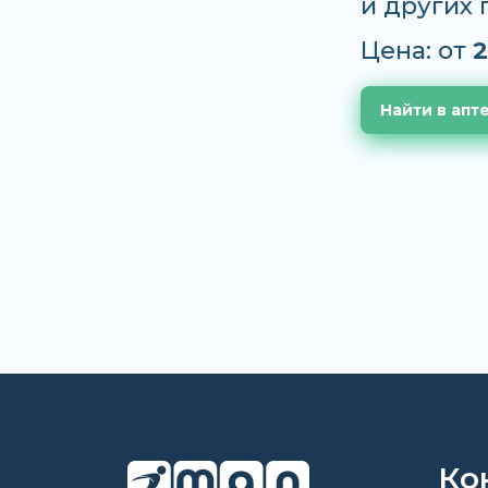
и других
Цена: от
2
Найти в апт
Ко