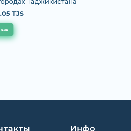
 городах Таджикистана
.05 TJS
еках
нтакты
Инфо