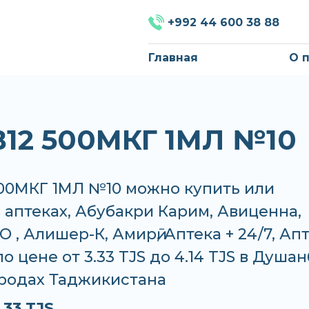
+992 44 600 38 88
Главная
О 
В12 500МКГ 1МЛ №10
500МКГ 1МЛ №10 можно купить или
в аптеках, Абубакри Карим, Авиценна,
 , Алишер-К, Амирӣ, Аптека + 24/7, Ап
о цене от 3.33 TJS до 4.14 TJS в Душан
ородах Таджикистана
.33 TJS