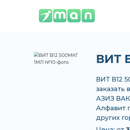
ВИТ 
ВИТ В12 
заказать 
АЗИЗ ВАКО
Алфавит п
других г
Цена: от
3