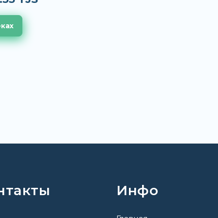
еках
нтакты
Инфо