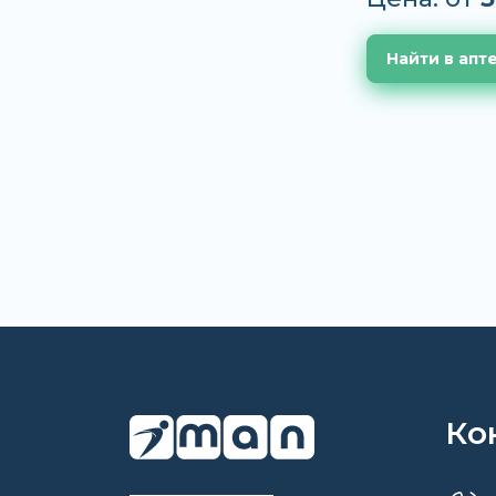
Найти в апт
Ко