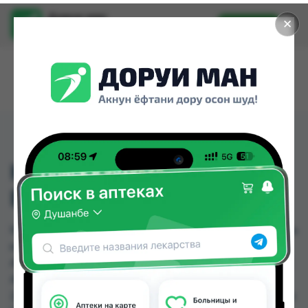
Доруи ман
✕
Установить
Найти лекарства стало еще легче.
КОРВАЛОЛ КАПЛИ/
ВНУТРЬ 25МЛ
КОРВАЛОЛ КАПЛИ/ВНУТРЬ 25МЛ можно купить
или заказать в аптеках, Абубакри Карим,
Авиценна, АЗИЗ ВАКО , Алишер-К, Аптека + 24/7,
Аптека Алфавит, Аптека оптовый 24 по цене от
2.85 TJS до 4.00 TJS в Душанбе и других городах