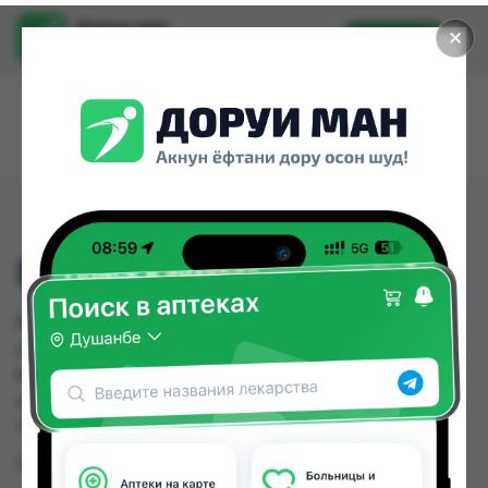
Доруи ман
✕
Установить
Найти лекарства стало еще легче.
BIMAX 100ПЯТЕН 1500Г
BIMAX 100ПЯТЕН 1500Г можно купить или
заказать в аптеках, Дору Фарм №2, Дору Фарм
№20, Дору Фарм №6 по цене от 14.00 TJS до
40.00 TJS в Душанбе и других городах
Таджикистана
Цена: от
14.00 TJS