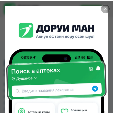
Доруи ман
✕
Установить
Найти лекарства стало еще легче.
БЛОКПРИМ ЛИОФ С-РР
3МЛ №3+3
БЛОКПРИМ ЛИОФ С-РР 3МЛ №3+3 можно
купить или заказать в аптеках, Аптека + 24/7,
Аптека Алфавит, Ватан №1, Дорухона +7,
Дорухона Аптечка-TJ №3, Дорухона Гулрухсор,
Дорухона Инсоф по цене от 175.00 TJS до 201.30