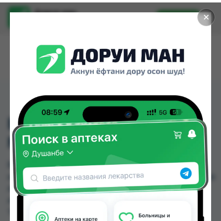
Доруи ман
✕
Установить
Найти лекарства стало еще легче.
ВИТАМИН Д3 КАПС
№100
ВИТАМИН Д3 КАПС №100 можно купить или
заказать в аптеках, Zoirpharm.tj, Авиценна, Амирӣ,
Аптека + 24/7, Аптека АХРОМ, Аптека Вита,
Аптека Нур (Nur) по цене от 22.00 TJS до 258.80
TJS в Душанбе и других городах Таджикистана