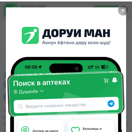
Доруи ман
✕
Установить
Найти лекарства стало еще легче.
АМОКСИЦИЛЛИН
КАПС 500МГ №20
(ИНДИЯ)
АМОКСИЦИЛЛИН КАПС 500МГ №20 (ИНДИЯ)
можно купить или заказать в аптеках, Абубакри
Карим, Авиценна, АЗИЗ ВАКО , Алишер-К, Амирӣ,
Аптека + 24/7, Аптека Алфавит по цене от 5.30