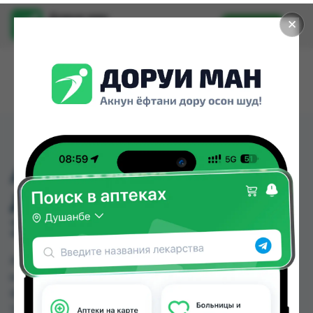
Доруи ман
✕
Установить
Найти лекарства стало еще легче.
АП.КОРОНА ДЛЯ
ДАРСОНВАЛИЗАЦИИ
ЭЛАД
АП.КОРОНА ДЛЯ ДАРСОНВАЛИЗАЦИИ ЭЛАД
можно купить или заказать в аптеках, Дору
Фарм №20, Дору Фарм №6 по цене от 300.00
TJS до 1840.00 TJS в Душанбе и других городах