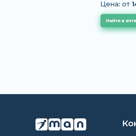
Цена: от
1
Найти в апт
Ко