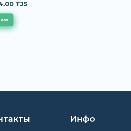
4.00 TJS
еках
нтакты
Инфо