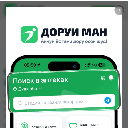
Доруи ман
✕
Установить
Найти лекарства стало еще легче.
0813 ПЛЕЧЕВОЙ
ИММОБИЛАЙЗЕР
0813 ПЛЕЧЕВОЙ ИММОБИЛАЙЗЕР можно
купить или заказать в аптеках, Дору Фарм №20
по цене от 180.00 TJS в Душанбе и других
городах Таджикистана
Цена: от
180.00 TJS