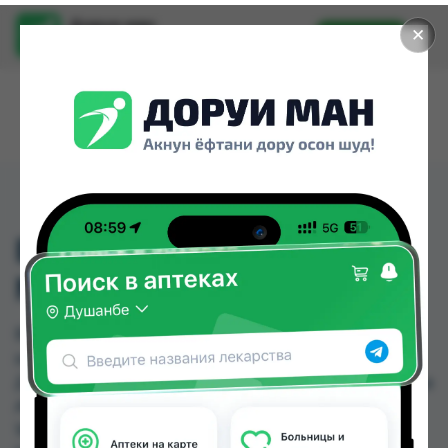
Доруи ман
✕
Установить
Найти лекарства стало еще легче.
ВИТАМИН Е АМП.1МЛ
№10
ВИТАМИН Е АМП.1МЛ №10 можно купить или
заказать в аптеках, Саховати Истаравшан, GS
Дорухона, Авиценна, Амирӣ, Аптека + 24/7, Аптека
АХРОМ, Аптека Вита по цене от 1.70 TJS до
184.00 TJS в Душанбе и других городах