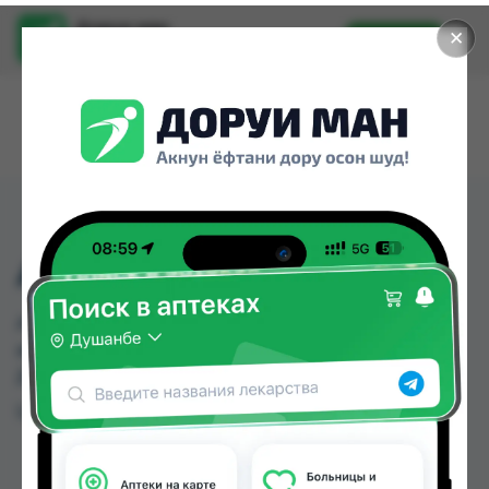
Доруи ман
✕
Установить
Найти лекарства стало еще легче.
АОС ЖМС 900МЛ
АОС ЖМС 900МЛ можно купить или заказать в
аптеках, Дору Фарм №20 по цене от 30.00 TJS в
Душанбе и других городах Таджикистана
Цена: от
30.00 TJS