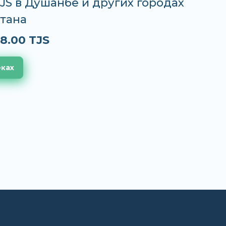
TJS в Душанбе и других городах
тана
8.00 TJS
еках