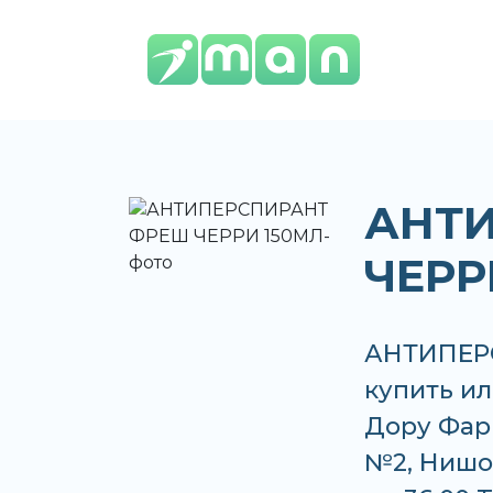
АНТ
ЧЕРР
АНТИПЕР
купить ил
Дору Фар
№2, Нишон