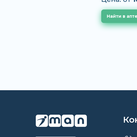
Найти в апт
Ко