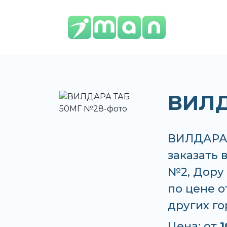
ВИЛД
ВИЛДАРА 
заказать 
№2, Дору
по цене от
других г
Цена: от
1