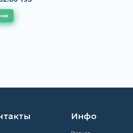
еках
нтакты
Инфо