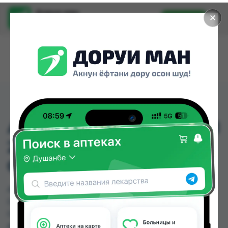
Доруи ман
✕
Установить
Найти лекарства стало еще легче.
АМОКСИЦИЛЛИН СУСП
250МГ/5МЛ 100МЛ ФЛ
СЕРБИЯ
АМОКСИЦИЛЛИН СУСП 250МГ/5МЛ 100МЛ ФЛ
СЕРБИЯ можно купить или заказать в аптеках,
Саховати Истаравшан, Абубакри Карим,
Авиценна, АЗИЗ ВАКО , Алишер-К, Аптека + 24/7,