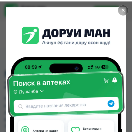
Доруи ман
✕
Установить
Найти лекарства стало еще легче.
NIVEA ГЕЛЬ ДЛЯ ДУША
250МЛ
NIVEA ГЕЛЬ ДЛЯ ДУША 250МЛ можно купить
или заказать в аптеках, Аптека Нур (Nur), Арча,
Арча (медтехник), Аслфарм №1, Ватан №1, Ватан
№2, Детская Онкология по цене от 30.00 TJS до
71.00 TJS в Душанбе и других городах