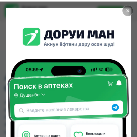
Доруи ман
✕
Установить
Найти лекарства стало еще легче.
АМОКВАРТ 125МГ/5МЛ
СУСП 100МЛ
АМОКВАРТ 125МГ/5МЛ СУСП 100МЛ можно
купить или заказать в аптеках, Аптека АХРОМ,
Аслфарм №1, Аслфарм №2, Аслфарм №3,
Аслфарм №4, Аслфарм №6, Дору Фарм №2 по
цене от 26.10 TJS до 28.00 TJS в Душанбе и