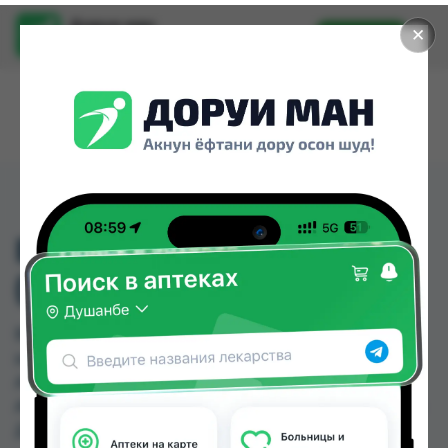
Доруи ман
✕
Установить
Найти лекарства стало еще легче.
ВИТ Е КАПС №10
(МЕЛИГЕН)
ВИТ Е КАПС №10 (МЕЛИГЕН) можно купить или
заказать в аптеках, Абубакри Карим, Авиценна,
АЗИЗ ВАКО , Алишер-К, Амирӣ, Аптека + 24/7,
Аптека Алфавит по цене от 1.03 TJS до 2.60 TJS в
Душанбе и других городах Таджикистана