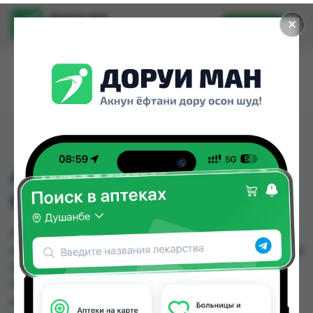
Доруи ман
✕
Установить
Найти лекарства стало еще легче.
АМОДАКС 125МГ 60МЛ
СУС
АМОДАКС 125МГ 60МЛ СУС можно купить или
заказать в аптеках, Саховати Истаравшан, Амирӣ,
Аптека АХРОМ, Аслфарм №1, Аслфарм №2,
Аслфарм №3, Аслфарм №4 по цене от 5.50 TJS
до 8.00 TJS в Душанбе и других городах