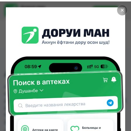
Доруи ман
✕
Установить
Найти лекарства стало еще легче.
АРИСТА ТАБ №4 20МГ
АРИСТА ТАБ №4 20МГ можно купить или
заказать в аптеках, Авиценна, Дору Фарм №2,
Дору Фарм №20, Дору Фарм №6, Дору фарм №7,
Дорухонаи Мадад (Буратино), Мадад Фарм
№111 по цене от 43.80 TJS до 70.00 TJS в
Душанбе и других городах Таджикистана