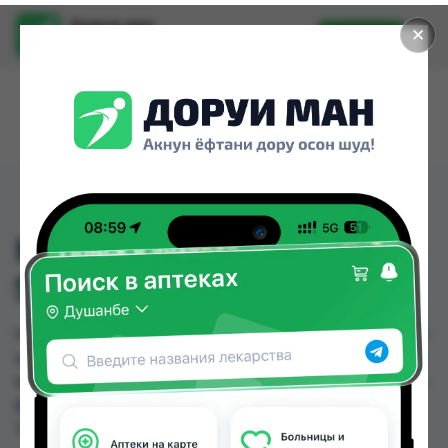
Доруи ман
✕
Установить
Найти лекарства стало еще легче.
MOLFIX 3D JUNIOR #64
SIZE 5
MOLFIX 3D JUNIOR #64 SIZE 5 можно купить или
заказать в аптеках, Дору Фарм №2, Дору Фарм
№20, Нишон №3, Эколайф по цене от 1.40 TJS до
80.50 TJS в Душанбе и других городах
Таджикистана