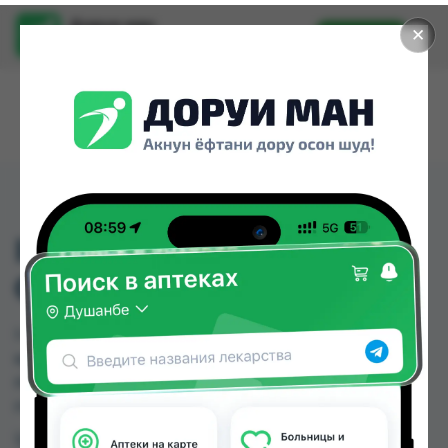
Доруи ман
✕
Установить
Найти лекарства стало еще легче.
I-85 COMPRESSION
GARMENTS TYNOR
I-85 COMPRESSION GARMENTS TYNOR можно
купить или заказать в аптеках, Дору Фарм №20
по цене от 150.00 TJS в Душанбе и других
городах Таджикистана
Цена: от
150.00 TJS