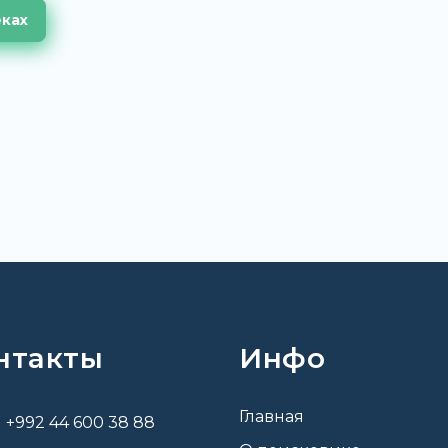
еках
нтакты
Инфо
Главная
+992 44 600 38 88