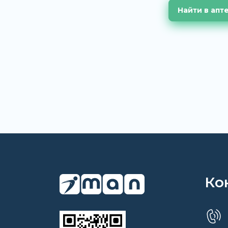
Найти в апт
Ко