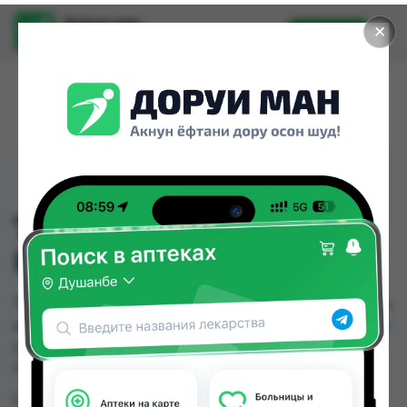
Доруи ман
✕
Установить
Найти лекарства стало еще легче.
775 ПОИЛЬНИК С
РУЧКОЙ 240МЛ
775 ПОИЛЬНИК С РУЧКОЙ 240МЛ можно купить
или заказать в аптеках, Дору Фарм №20 по цене
от 49.00 TJS в Душанбе и других городах
Таджикистана
Цена: от
49.00 TJS