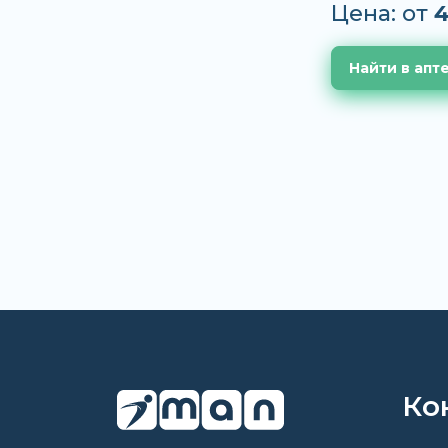
Цена: от
4
Найти в апт
Ко