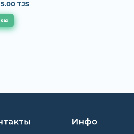
5.00 TJS
еках
нтакты
Инфо