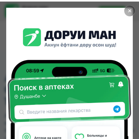
Доруи ман
✕
Установить
Найти лекарства стало еще легче.
АМОКСИКЛАВ-КО
СУСП 31235МГ/5МЛ
100МЛ
АМОКСИКЛАВ-КО СУСП 31235МГ/5МЛ 100МЛ
можно купить или заказать в аптеках, Абубакри
Карим, Авиценна, АЗИЗ ВАКО , Алишер-К, Аптека
+ 24/7, Аптека Алфавит, Аптека оптовый 24 по