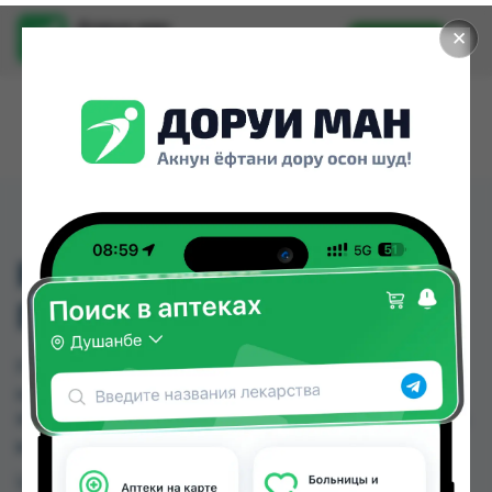
Доруи ман
✕
Установить
Найти лекарства стало еще легче.
F-03 ФИКСАТОР ДЛЯ
ПАЛЬЦА TYNOR
F-03 ФИКСАТОР ДЛЯ ПАЛЬЦА TYNOR можно
купить или заказать в аптеках, Дору Фарм №20,
КВД Дорухона по цене от 55.00 TJS до 62.00 TJS
в Душанбе и других городах Таджикистана
Цена: от
55.00 TJS