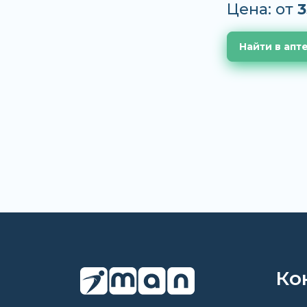
Цена: от
3
Найти в апт
Ко