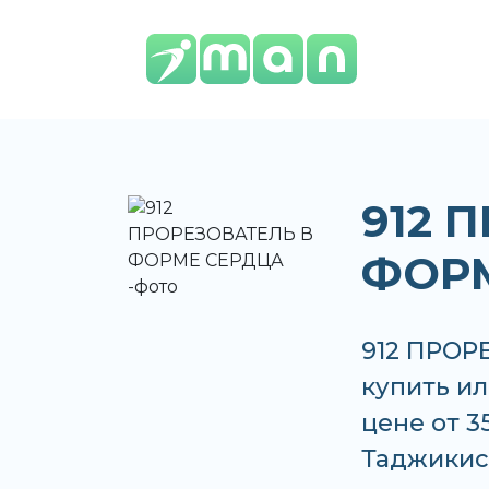
912 
ФОР
912 ПРОР
купить ил
цене от 3
Таджикис