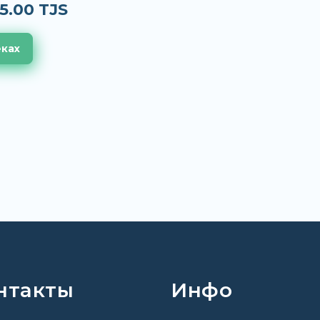
5.00 TJS
еках
нтакты
Инфо