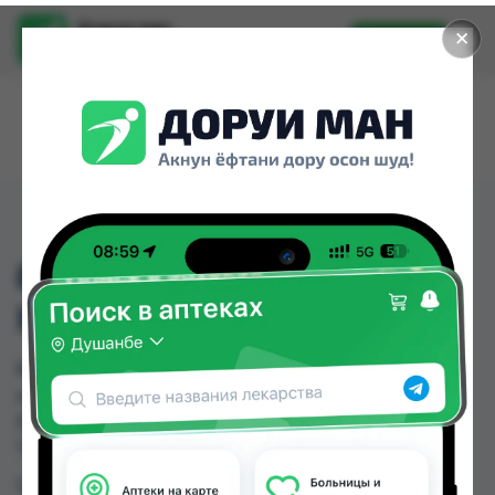
Доруи ман
✕
Установить
Найти лекарства стало еще легче.
895 АСПИРАТОР ДЛЯ
НОСА
895 АСПИРАТОР ДЛЯ НОСА можно купить или
заказать в аптеках, Дору Фарм №20 по цене от
52.00 TJS в Душанбе и других городах
Таджикистана
Цена: от
52.00 TJS