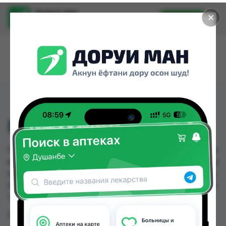
Доруи ман
✕
Установить
Найти лекарства стало еще легче.
DUREX №3 АССОРТИ
DUREX №3 АССОРТИ можно купить или заказать
в аптеках, Дору Фарм №2, Дору Фарм №20, Дору
Фарм №6, Ибн Хайян (Масрур-фарм), Нишон №1,
Релакс №1, Эколайф по цене от 4.00 TJS до 30.00
TJS в Душанбе и других городах Таджикистана
Цена: от
4.00 TJS