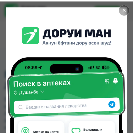
Доруи ман
✕
Установить
Найти лекарства стало еще легче.
ВИПРАТОКС
ЛИНИМЕНТ 40Г ТУБА
ВИПРАТОКС ЛИНИМЕНТ 40Г ТУБА можно
купить или заказать в аптеках, Абубакри Карим,
АЗИЗ ВАКО , Алишер-К, Аптека оптовый 24,
Аптека Рецепт, Аптека Эвалар " 9км ", Асия фарм
по цене от 12.98 TJS до 15.73 TJS в Душанбе и