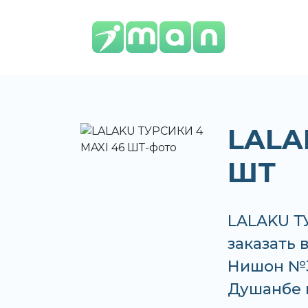
LALA
ШТ
LALAKU Т
заказать 
Нишон №3 
Душанбе 