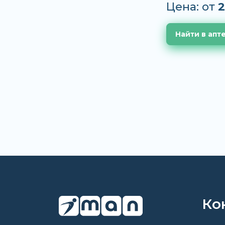
Цена: от
2
Найти в апт
Ко