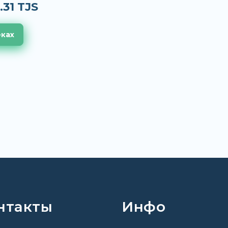
.31 TJS
еках
нтакты
Инфо